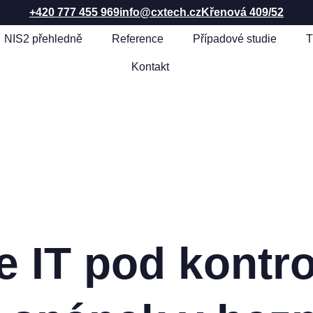
+420 777 455 969
info@cxtech.cz
Křenová 409/52
NIS2 přehledně
Reference
Případové studie
Kontakt
e IT pod kontro