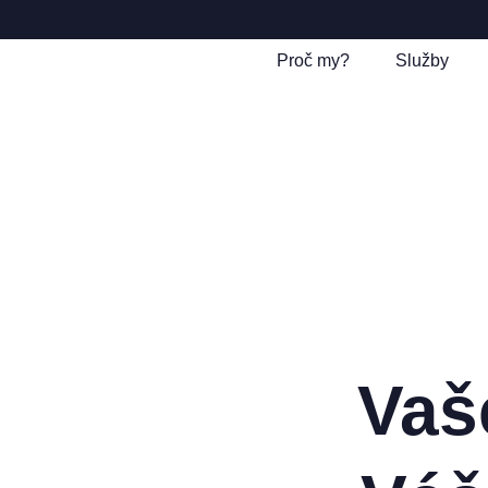
Proč my?
Služby
Vaš