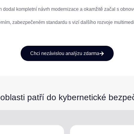
ch dodal kompletní návrh modernizace a okamžitě začal s obnovo
ním, zabezpečeném standardu s vizí dalšího rozvoje multimed
Chci nezávislou analýzu zdarma
oblasti patří do kybernetické bezpe