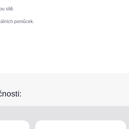
u sítě.
iálních pomůcek.
čnosti: