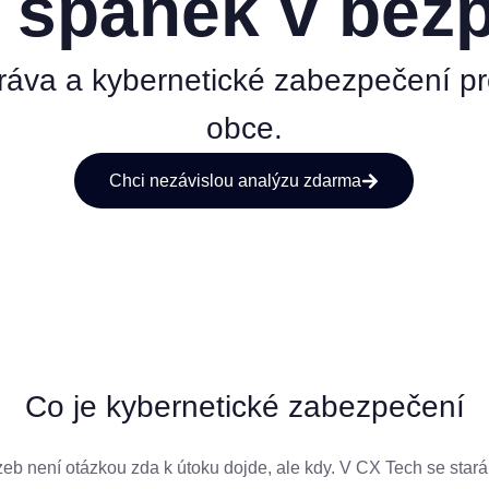
 spánek v bezp
áva a kybernetické zabezpečení pro 
obce.
Chci nezávislou analýzu zdarma
Co je kybernetické zabezpečení
b není otázkou zda k útoku dojde, ale kdy. V CX Tech se starám