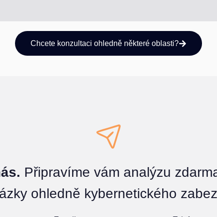
Chcete konzultaci ohledně některé oblasti?
nás.
Připravíme vám analýzu zdarm
tázky ohledně kybernetického zabez