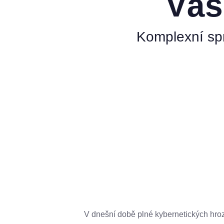
Váš
Komplexní spr
V dnešní době plné kybernetických hroze