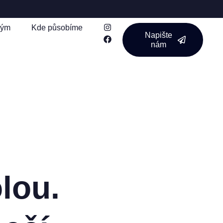
Tým
Kde působíme
Napište
nám
lou.