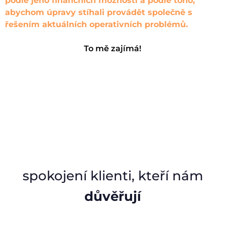
podle jeho finančních možností a podle toho,
abychom úpravy stíhali provádět společně s
řešením aktuálních operativních problémů.
To
mě zajímá!
spokojení klienti, kteří nám
důvěřují