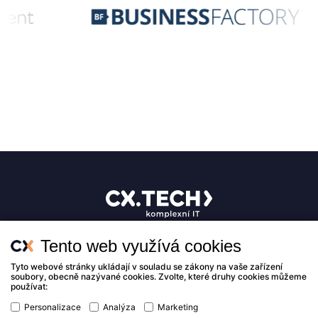
Křenová 409/52
Tento web využívá cookies
info@cxtech.cz
+420 777 455 969
© 2024 Complex technology s.r.o.
Tyto webové stránky ukládají v souladu se zákony na vaše zařízení
GDPR
soubory, obecně nazývané cookies. Zvolte, které druhy cookies můžeme
Zásady cookies
používat:
Nastavení cookies
Personalizace
Analýza
Marketing