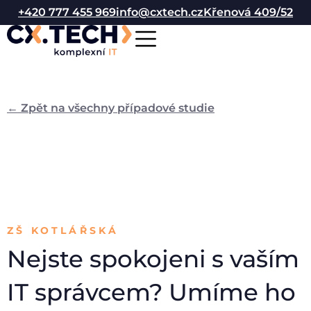
+420 777 455 969
info@cxtech.cz
Křenová 409/52
← Zpět na všechny případové studie
ZŠ KOTLÁŘSKÁ
Nejste spokojeni s vaším
IT správcem? Umíme ho